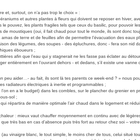
re et, surtout, on n’a pas trop le choix » :
 géraniums et autres plantes à fleurs qui doivent se reposer en hiver, a
us le pouvez, les plants fragiles tels que ceux du basilic, pour pouvoir 
 de moustiques (oui, il fait chaud pour tout le monde, ils sont donc tou
es amas de terre et de feuilles afin de permettre l’évacuation des eaux pl
saison des légumes, des soupes - des épluchures, donc - fera son nid da
thiques éboueurs ;
ères afin que l’eau qui y stagnerait ne les fasse pas éclater au détour
danger entièrement en l’ouvrant dehors - et dedans, s’il existe une vanne
t un peu aider…- au fait, ils sont là tes parents ce week-end ? » nous po
es radiateurs électriques à inertie et programmables ;
i l’on en a le budget) dans les combles, sur le plancher du grenier en pri
sous-sol ;
 qui répartira de manière optimale l’air chaud dans le logement et réd
haleur : mieux vaut chauffer moyennement en continu avec de légères di
) que très bas en cas d’absence puis très fort au retour chez soi – votr
(au vinaigre blanc, le tout simple, le moins cher de tous, celui situé to