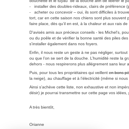
douchette et le tuyau de la douche afin de libérer le
- installer des doubles-rideaux, clairs de préférence (p
- acheter ou concevoir – oui, ils sont difficiles à trou
tort, car en cette saison nos chiens sont plus souvent
faire place, dès qu’il en est, à la chaleur et aux rais d
D'avisés amis aux précieux conseils - les Michel's, p
ou du poêle et de vérifier la bonne santé des piles de
s'installer également dans nos foyers.
Enfin, il nous reste un geste à ne pas négliger, surtout
ou que l’on se sert de la douche. L’humidité reste la g
dehors - nous respirerons plus allégrement sans leur 
Puis, pour tous les propriétaires qui veillent
en bons pè
la neige), au chauffage et à l’électricité (même si nous p
Ainsi s’achève cette liste, non exhaustive et non impér
désir) je pourrai transmettre sur cette page vos idées, 
A très bientôt,
Orianne