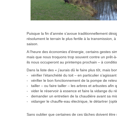
Puisque la fin d’année s’avoue traditionnellement dé
résolument le terrain le plus fertile à la transmission, 
saison.
A l’heure des économies d’énergie, certains gestes si
mais que nous troquons trop souvent contre un prêt-à
ils nous occuperont au printemps prochain – à condition
Dans la liste des « j’aurais dû le faire plus tôt, mais bo
- vérifier l’étanchéité du toit – en particulier s’agiss
- vérifier le bon fonctionnement de la pompe de relevag
- tailler – ou faire tailler – les arbres et arbustes afi
- vider le réservoir à essence et faire la vidange du r
- demander un entretien de la chaudière avant sa mise 
- vidanger le chauffe-eau électrique, le détartrer (op
Sans oublier que certaines de ces tâches doivent être