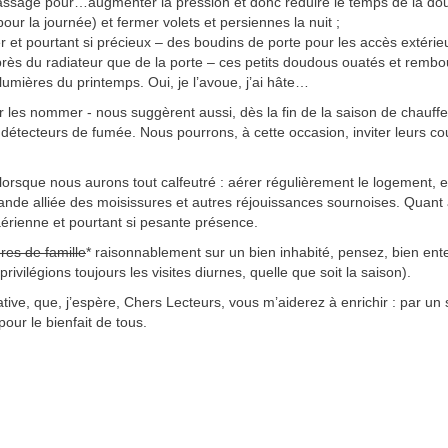
 passage pour…augmenter la pression et donc réduire le temps de la dou
our la journée) et fermer volets et persiennes la nuit ;
ver et pourtant si précieux – des boudins de porte pour les accès extérie
 près du radiateur que de la porte – ces petits doudous ouatés et rembo
e lumières du printemps. Oui, je l’avoue, j’ai hâte…
our les nommer - nous suggèrent aussi, dès la fin de la saison de chau
s détecteurs de fumée. Nous pourrons, à cette occasion, inviter leurs 
 lorsque nous aurons tout calfeutré : aérer régulièrement le logement, e
rande alliée des moisissures et autres réjouissances sournoises. Quant a
aérienne et pourtant si pesante présence.
res de famille
* raisonnablement sur un bien inhabité, pensez, bien enten
rivilégions toujours les visites diurnes, quelle que soit la saison).
ative, que, j’espère, Chers Lecteurs, vous m’aiderez à enrichir : par u
pour le bienfait de tous.