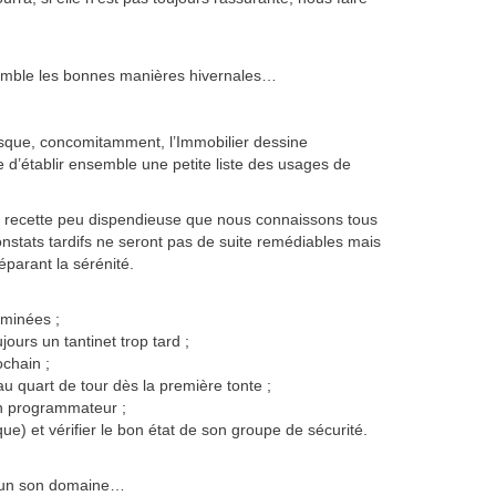
semble les bonnes manières hivernales…
isque, concomitamment, l’Immobilier dessine
ose d’établir ensemble une petite liste des usages de
s, recette peu dispendieuse que nous connaissons tous
stats tardifs ne seront pas de suite remédiables mais
éparant la sérénité.
eminées ;
ours un tantinet trop tard ;
ochain ;
au quart de tour dès la première tonte ;
 un programmateur ;
e) et vérifier le bon état de son groupe de sécurité.
hacun son domaine…