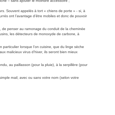
che – sans ajouter le moindre accessoire ;
urs. Souvent appelés à tort « chiens de porte » - si, à
urrés ont l’avantage d’être mobiles et donc de pouvoir
ffe, de penser au ramonage du conduit de la cheminée
cousins, les détecteurs de monoxyde de carbone, à
n particulier lorsque l’on cuisine, que du linge sèche
ux malicieux virus d’hiver, ils seront bien mieux
du, au paillasson (pour la pluie), à la serpillère (pour
n simple mail, avec ou sans votre nom (selon votre