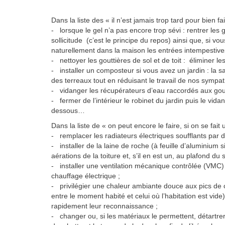
Dans la liste des « il n’est jamais trop tard pour bien fai
- lorsque le gel n’a pas encore trop sévi : rentrer les
sollicitude (c’est le principe du repos) ainsi que, si vo
naturellement dans la maison les entrées intempestives
- nettoyer les gouttières de sol et de toit : éliminer l
- installer un composteur si vous avez un jardin : la 
des terreaux tout en réduisant le travail de nos sympa
- vidanger les récupérateurs d’eau raccordés aux goutti
- fermer de l’intérieur le robinet du jardin puis le vi
dessous…
Dans la liste de « on peut encore le faire, si on se fai
- remplacer les radiateurs électriques soufflants par d
- installer de la laine de roche (à feuille d’aluminium s
aérations de la toiture et, s’il en est un, au plafond du 
- installer une ventilation mécanique contrôlée (VMC)
chauffage électrique ;
- privilégier une chaleur ambiante douce aux pics de c
entre le moment habité et celui où l’habitation est vide
rapidement leur reconnaissance ;
- changer ou, si les matériaux le permettent, détartrer 