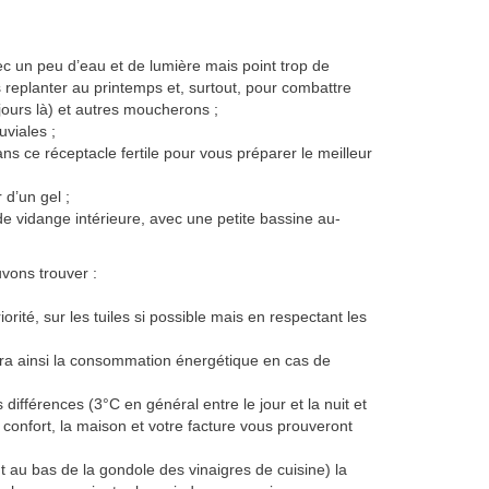
vec un peu d’eau et de lumière mais point trop de
les replanter au printemps et, surtout, pour combattre
jours là) et autres moucherons ;
uviales ;
ns ce réceptacle fertile pour vous préparer le meilleur
 d’un gel ;
 de vidange intérieure, avec une petite bassine au-
uvons trouver :
orité, sur les tuiles si possible mais en respectant les
uira ainsi la consommation énergétique en cas de
fférences (3°C en général entre le jour et la nuit et
e confort, la maison et votre facture vous prouveront
ut au bas de la gondole des vinaigres de cuisine) la