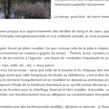
néanmoins patienter doucement.
Le temps, peut-être, de revoir en
signée propice aux rapprochements des familles de sang et de cœur, pu
à l’entraide intergénérationnelle et à la solidarité vicinale, je vous prop
mples feront de jolies recettes. Un peu comme celle de la pâte à crêpe
-consommer en croyant y gagner du temps… Parfois, aussi, certains con
 de les inscrire à l’agenda : une façon de combattre l’inquiétude en pr
n, ben, voilà, etc., etc. » nous avons :
ant d’un toit terrasse – ainsi que celle de la souche et du chapeau des ch
e avant que cette bougresse ne révèle sa défaillance, c’est-à-dire touj
n qu’ils dorment tranquillement et se réveillent en beauté au printemps pr
éservoir d’huile de la tondeuse thermique pour qu’elle puisse démarrer 
en fonction pour le chauffage hivernal et faire installer, si possible,
timiser son fonctionnement tout en allégeant sa consommation énergétiqu
 réalisées par des professionnels qualifiés, déclarés et assurés : à c