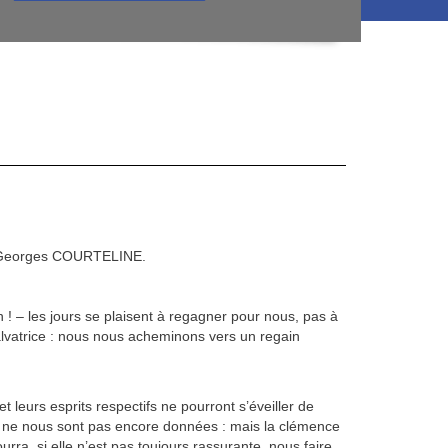
 Georges COURTELINE.
 ! – les jours se plaisent à regagner pour nous, pas à
alvatrice : nous nous acheminons vers un regain
t leurs esprits respectifs ne pourront s’éveiller de
es ne nous sont pas encore données : mais la clémence
rra, si elle n’est pas toujours rassurante, nous faire